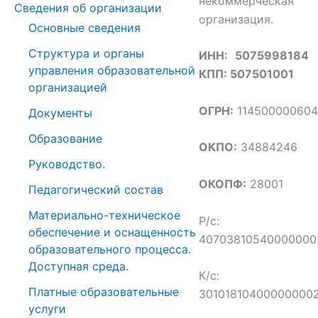
некоммерческая
Сведения об организации
организация.
Основные сведения
Структура и органы
ИНН:
5075998184
управления образовательной
КПП:
507501001
организацией
ОГРН:
11450000060
Документы
Образование
ОКПО:
34884246
Руководство.
ОКОПФ:
28001
Педагогический состав
Материально-техническое
Р/с:
обеспечение и оснащенность
40703810540000000
образовательного процесса.
Доступная среда.
К/с:
Платные образовательные
30101810400000000
услуги