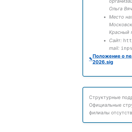
организа
Ольга Вя
Место на
Московска
Красный п
Сайт:
htt
mail:
inp
Положение о пе
2026.sig
Структурные под
Официальные стр
филиалы отсутств